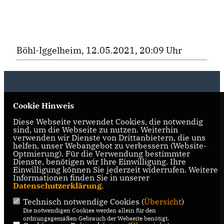
Böhl-Iggelheim, 12.05.2021, 20:09 Uhr
Cookie Hinweis
Diese Webseite verwendet Cookies, die notwendig
sind, um die Webseite zu nutzen. Weiterhin
verwenden wir Dienste von Drittanbietern, die uns
IMPRESSUM
DATENSCHUTZ
KONTAKT
helfen, unser Webangebot zu verbessern (Website-
Optmierung). Für die Verwendung bestimmter
Dienste, benötigen wir Ihre Einwilligung. Ihre
CDU im Rhein-Pfalz-Kreis
Einwilligung können Sie jederzeit widerrufen. Weitere
Informationen finden Sie in unserer
CDU Rheinland-Pfalz
Datenschutzerklärung
.
Technisch notwendige Cookies (
Übersicht
)
CDU Deutschlands
Die notwendigen Cookies werden allein für den
ordnungsgemäßen Gebrauch der Webseite benötigt.